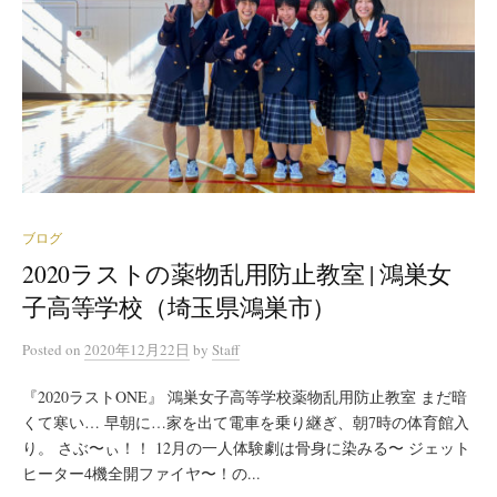
ブログ
2020ラストの薬物乱用防止教室 | 鴻巣女
子高等学校（埼玉県鴻巣市）
Posted
on
2020年12月22日
by
Staff
『2020ラストONE』 鴻巣女子高等学校薬物乱用防止教室 まだ暗
くて寒い… 早朝に…家を出て電車を乗り継ぎ、朝7時の体育館入
り。 さぶ〜ぃ！！ 12月の一人体験劇は骨身に染みる〜 ジェット
ヒーター4機全開ファイヤ〜！の...