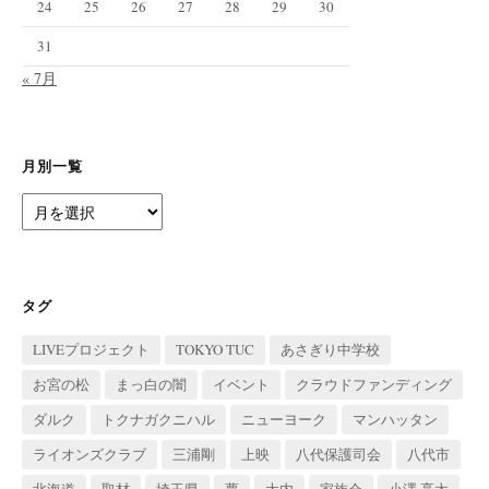
24
25
26
27
28
29
30
31
« 7月
月別一覧
月
別
一
覧
タグ
LIVEプロジェクト
TOKYO TUC
あさぎり中学校
お宮の松
まっ白の闇
イベント
クラウドファンディング
ダルク
トクナガクニハル
ニューヨーク
マンハッタン
ライオンズクラブ
三浦剛
上映
八代保護司会
八代市