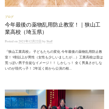
ブログ
今年最後の薬物乱用防止教室！｜狭山工
業高校（埼玉県）
Posted
on
2021年12月22日
by
Staff
『狭山工業高校』 子どもたちの変化 今年最後の薬物乱用防止教
室！ 9割以上が男性（女性も少しいましたが…）工業高校は昔は
荒っぽい男子生徒なイメージ！！ しかしっ！ 全く男臭さがしな
いのが現代っ子！ 2年近く前から公演の相...