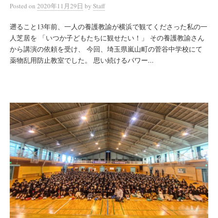
Posted
on
2020年11月29日
by
Staff
遡ること13年前、一人の養護教諭が横浜で観てくださった私の一
人芝居を 「いつか子どもたちに観せたい！」 その養護教諭さん
から講演の依頼を受け、 今回、埼玉県嵐山町の菅谷中学校にて
薬物乱用防止教室でした。 思い続けるパワー...