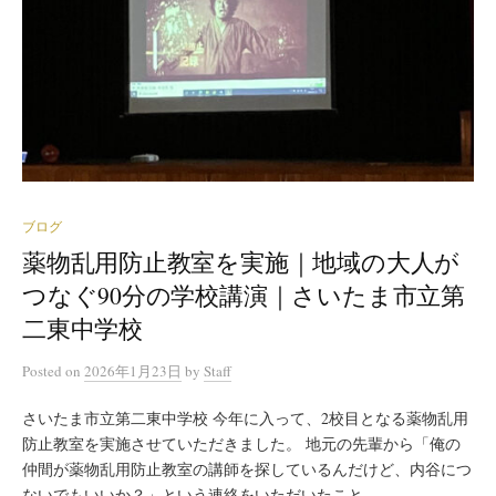
ブログ
薬物乱用防止教室を実施｜地域の大人が
つなぐ90分の学校講演｜さいたま市立第
二東中学校
Posted
on
2026年1月23日
by
Staff
さいたま市立第二東中学校 今年に入って、2校目となる薬物乱用
防止教室を実施させていただきました。 地元の先輩から「俺の
仲間が薬物乱用防止教室の講師を探しているんだけど、内谷につ
ないでもいいか？」という連絡をいただいたこと...