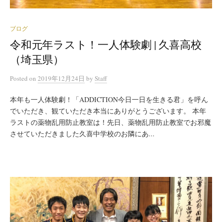
ブログ
令和元年ラスト！一人体験劇 | 久喜高校
（埼玉県）
Posted
on
2019年12月24日
by
Staff
本年も一人体験劇！「ADDICTION今日一日を生きる君」を呼ん
でいただき、観ていただき本当にありがとうございます。 本年
ラストの薬物乱用防止教室は！先日、薬物乱用防止教室でお邪魔
させていただきました久喜中学校のお隣にあ...