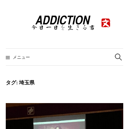
コ
ン
テ
ン
ツ
へ
ス
検
索:
メニュー
キ
ッ
プ
タグ:
埼玉県