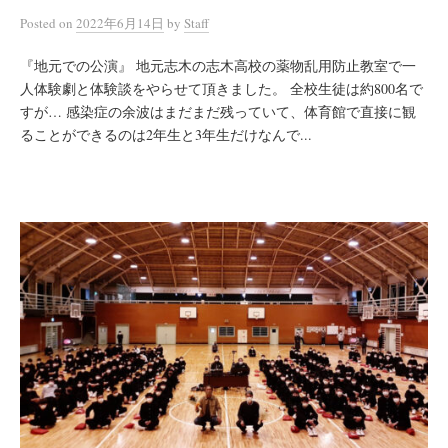
Posted
on
2022年6月14日
by
Staff
『地元での公演』 地元志木の志木高校の薬物乱用防止教室で一
人体験劇と体験談をやらせて頂きました。 全校生徒は約800名で
すが… 感染症の余波はまだまだ残っていて、体育館で直接に観
ることができるのは2年生と3年生だけなんで...