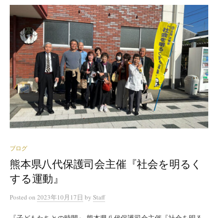
ブログ
熊本県八代保護司会主催『社会を明るく
する運動』
Posted
on
2023年10月17日
by
Staff
『子どもたちとの時間』 熊本県八代保護司会主催『社会を明る