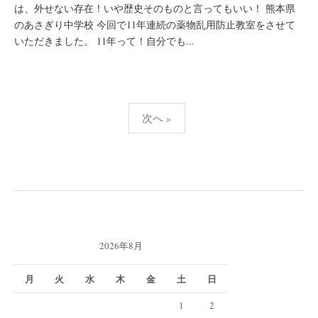
は、外せない存在！いや歴史そのものと言ってもいい！ 熊本県
のあさぎり中学校 今回で11年連続の薬物乱用防止教室をさせて
いただきました。 11年って！自分でも...
投
次へ »
稿
の
ペ
ー
ジ
送
2026年8月
り
月
火
水
木
金
土
日
1
2