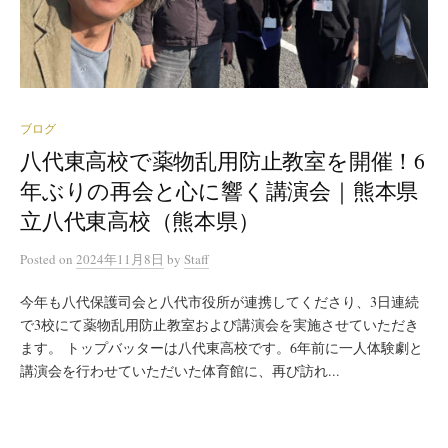
ブログ
八代東高校で薬物乱用防止教室を開催！6
年ぶりの再会と心に響く講演会｜熊本県
立八代東高校（熊本県）
Posted
on
2024年11月8日
by
Staff
今年も八代保護司会と八代市役所が連携してくださり、3日連続
で3校にて薬物乱用防止教室および講演会を実施させていただき
ます。 トップバッターは八代東高校です。6年前に一人体験劇と
講演会を行わせていただいた体育館に、再び訪れ...