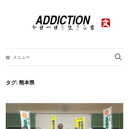
コ
ン
テ
ン
ツ
へ
ス
検
索:
メニュー
キ
ッ
プ
タグ:
熊本県