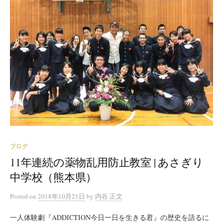
ブログ
11年連続の薬物乱用防止教室 | あさぎり
中学校（熊本県）
Posted
on
2018年10月21日
by
内谷 正文
一人体験劇『ADDICTION今日一日を生きる君』の歴史を語るに