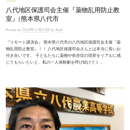
ブログ
八代地区保護司会主催『薬物乱用防止教
室』| 熊本県八代市
Posted
on
2020年11月23日
by
Staff
『リモート講演会』 熊本県八代市の八代地区保護司会主催『薬
物乱用防止教室』！！ 八代地区保護司会さんとは本当に長いお
付き合いです。 子どもたちに薬物や依存症の現実をリアルに感
じてもらいたいと、私の一人体験劇を呼び続けてく...