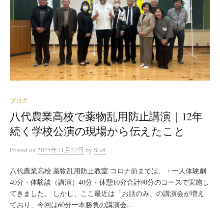
ブログ
八代農業高校で薬物乱用防止講演｜12年
続く学校公演の現場から伝えたこと
Posted
on
2025年11月27日
by
Staff
八代農業高校 薬物乱用防止教室 コロナ前までは、・一人体験劇
40分・体験談（講演）40分・休憩10分合計90分のコースで実施し
てきました。 しかし、ここ最近は「お話のみ」の講演会が増え
ており、今回は60分一本勝負の講演会...