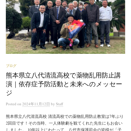
ブログ
熊本県立八代清流高校で薬物乱用防止講
演｜依存症予防活動と未来へのメッセー
ジ
Posted
on
2024年11月12日
by
Staff
熊本県立八代清流高校 清流高校での薬物乱用防止教室は7年ぶり
2回目です！その当時、一人体験劇を観てくれた先生にもお会い
しました。 10年以上にわたって、八代市保護司会の皆様が「子