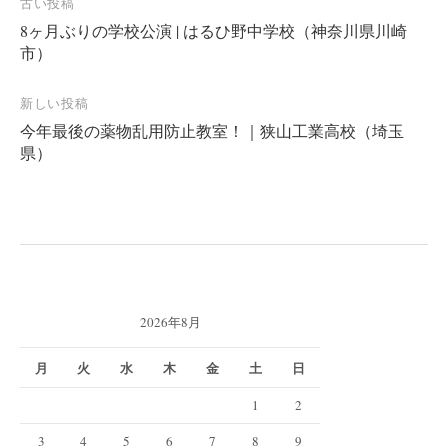
投
古い投稿
8ヶ月ぶりの学校公演 | はるひ野中学校（神奈川県川崎
稿
市）
ナ
ビ
新しい投稿
ゲ
今年最後の薬物乱用防止教室！｜狭山工業高校（埼玉
ー
県）
シ
ョ
ン
2026年8月
月
火
水
木
金
土
日
1
2
3
4
5
6
7
8
9