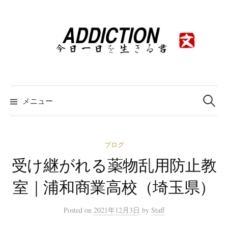
コ
ン
テ
ン
ツ
へ
ス
検
索:
メニュー
キ
ッ
プ
ブログ
受け継がれる薬物乱用防止教
室｜浦和商業高校（埼玉県）
Posted
on
2021年12月3日
by
Staff