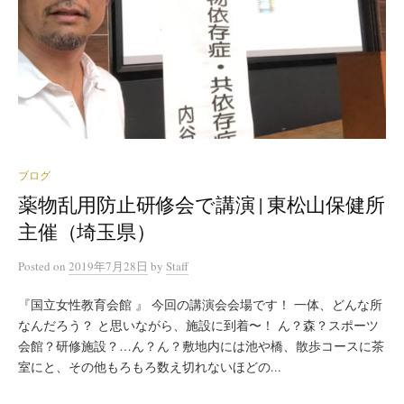
ブログ
薬物乱用防止研修会で講演 | 東松山保健所
主催（埼玉県）
Posted
on
2019年7月28日
by
Staff
『国立女性教育会館 』 今回の講演会会場です！ 一体、どんな所
なんだろう？ と思いながら、施設に到着〜！ ん？森？スポーツ
会館？研修施設？…ん？ん？敷地内には池や橋、散歩コースに茶
室にと、その他もろもろ数え切れないほどの...