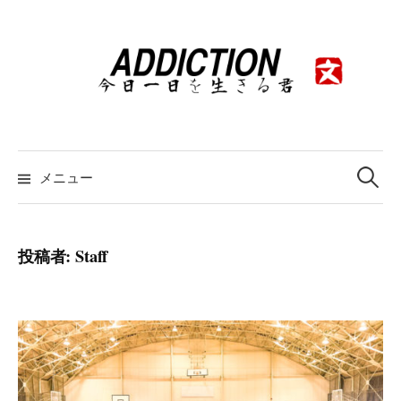
コ
ン
テ
ン
ツ
へ
ス
検
索:
メニュー
キ
ッ
プ
投稿者:
Staff