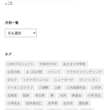
« 7月
月別一覧
月
別
一
覧
タグ
LIVEプロジェクト
TOKYO TUC
あさぎり中学校
お宮の松
まっ白の闇
イベント
クラウドファンディング
ダルク
トクナガクニハル
ニューヨーク
マンハッタン
ライオンズクラブ
三浦剛
上映
八代保護司会
八代市
北海道
取材
埼玉県
夢
大内
家族会
小澤 亮太
小澤亮太
岩井喜代仁
岩手県
志木市
愛知県