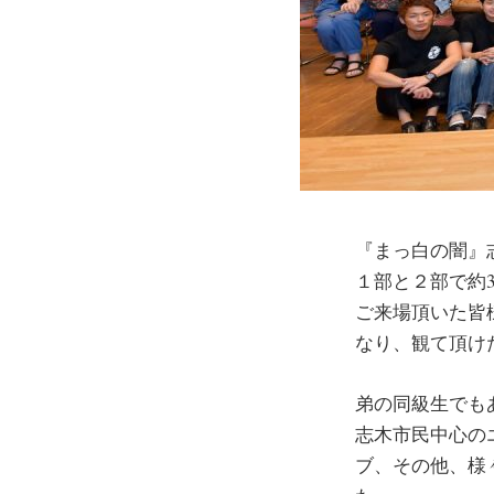
『まっ白の闇』
１部と２部で約3
ご来場頂いた皆
なり、観て頂け
弟の同級生でも
志木市民中心の
ブ、その他、様