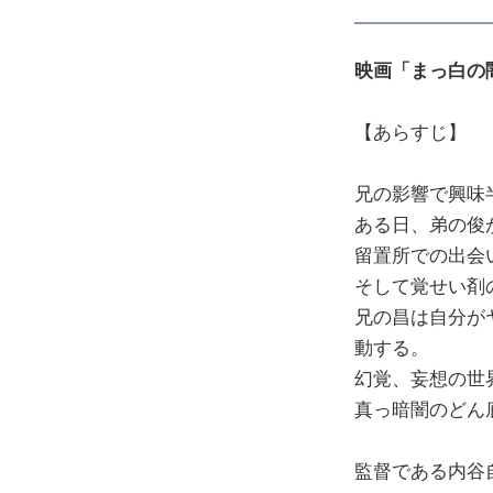
映画「まっ白の
【あらすじ】
兄の影響で興味
ある日、弟の俊
留置所での出会
そして覚せい剤
兄の昌は自分が
動する。
幻覚、妄想の世
真っ暗闇のどん
監督である内谷