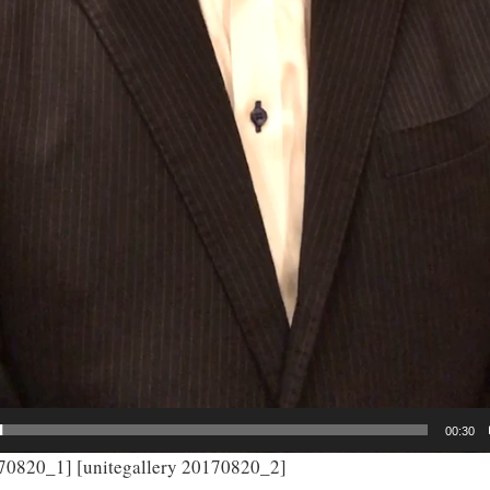
00:30
170820_1] [unitegallery 20170820_2]