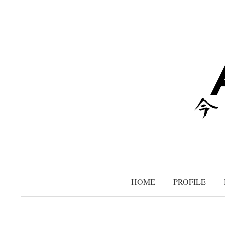
コ
ン
テ
ン
ツ
へ
ス
キ
ッ
プ
HOME
PROFILE