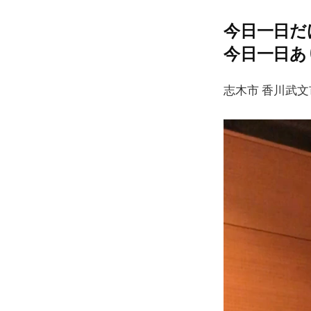
今日一日だ
今日一日あ
志木市 香川武
動
画
プ
レ
ー
ヤ
ー