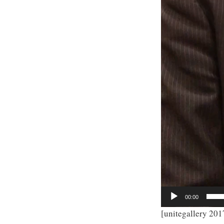
00:00
[unitegallery 20