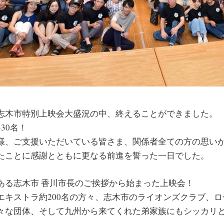
志木市特別上映会大盛況の中、終えることができました。
30名！
様、ご支援いただいている皆さま、関係者全ての方の思い
たことに感謝とともに更なる前進を誓った一日でした。
ある志木市 香川市長のご挨拶から始まった上映会！
エキストラ約200名の方々、志木市のライオンズクラブ、
々な団体、そして九州から来てくれた弟家族にもシッカリ