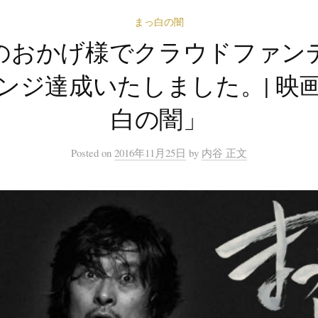
まっ白の闇
のおかげ様でクラウドファン
ンジ達成いたしました。| 映
白の闇」
Posted
on
2016年11月25日
by
内谷 正文