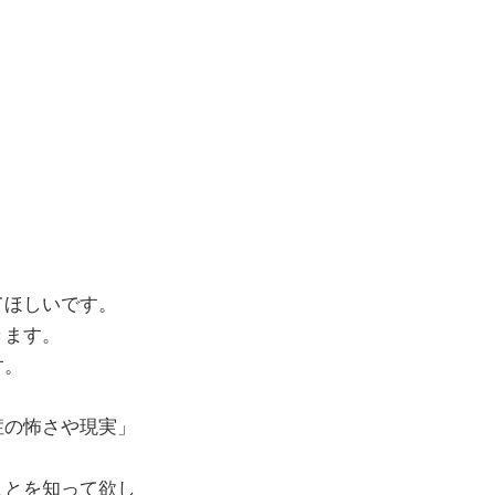
てほしいです。
きます。
す。
症の怖さや現実」
ことを知って欲し