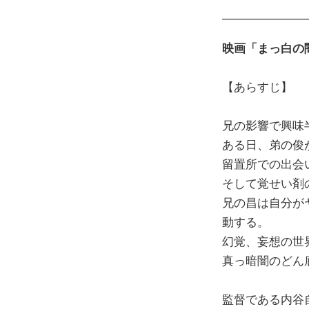
映画「まっ白の
【あらすじ】
兄の影響で興味
ある日、弟の俊
留置所での出会
そして覚せい剤
兄の昌は自分が
動する。
幻覚、妄想の世
真っ暗闇のどん
監督である内谷