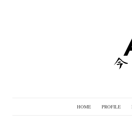
コ
ン
テ
ン
ツ
へ
ス
キ
ッ
プ
HOME
PROFILE