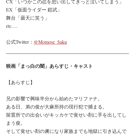
CX「いつかこの恋を思い出してきっと泣いてしまう」
EX「仮面ライダー 鎧武」
舞台「曇天に笑う」
etc….
公式Twitter：
@Momose_Saku
映画「まっ白の闇」あらすじ・キャスト
【あらすじ】
兄の影響で興味半分から始めたマリファナ。
ある日、弟の俊が大麻所持の現行犯で捕まる。
留置所での出会いがキッカケで覚せい剤に手を出してし
まう俊。
そして覚せい剤の虜になり家族までも地獄に引き込んで