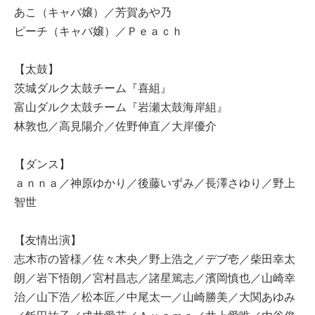
あこ（キャバ嬢）／芳賀あや乃
ピーチ（キャバ嬢）／Ｐｅａｃｈ
【太鼓】
茨城ダルク太鼓チーム『喜組』
富山ダルク太鼓チーム『岩瀬太鼓海岸組』
林敦也／高見陽介／佐野伸直／大岸優介
【ダンス】
ａｎｎａ／神原ゆかり／後藤いずみ／長澤さゆり／野上
智世
【友情出演】
志木市の皆様／佐々木央／野上浩之／デブ壱／柴田幸太
朗／岩下悟朗／宮村昌志／諸星篤志／濱岡慎也／山崎幸
治／山下浩／松本匠／中尾太一／山崎勝美／大関あゆみ