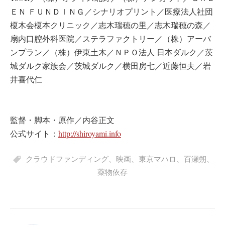
ＥＮ ＦＵＮＤＩＮＧ／シナリオプリント／医療法人社団
榎木会榎本クリニック／志木瑞穂の里／志木瑞穂の森／
扇内口腔外科医院／ステラファクトリー／（株）アーバ
ンプラン／（株）伊東土木／ＮＰＯ法人 日本ダルク／茨
城ダルク家族会／茨城ダルク／横田房七／近藤恒夫／岩
井喜代仁
監督・脚本・原作／内谷正文
公式サイト：
http://shiroyami.info
クラウドファンディング
、
映画
、
東京マハロ
、
百瀬朔
、
薬物依存