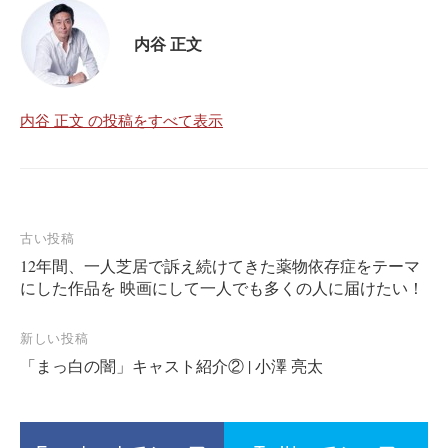
内谷 正文
内谷 正文 の投稿をすべて表示
投
古い投稿
12年間、一人芝居で訴え続けてきた薬物依存症をテーマ
稿
にした作品を 映画にして一人でも多くの人に届けたい！
ナ
ビ
新しい投稿
ゲ
「まっ白の闇」キャスト紹介② | 小澤 亮太
ー
シ