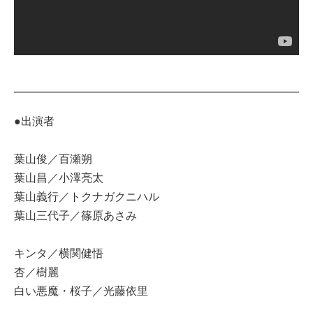
●出演者
葉山俊／百瀬朔
葉山昌／小澤亮太
葉山義行／トクナガクニハル
葉山三代子／篠原あさみ
キンタ／横関健悟
杏／樹麗
白い悪魔・桜子／光藤依里