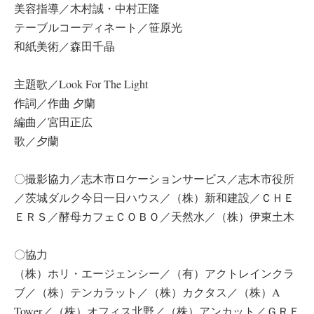
美容指導／木村誠・中村正隆
テーブルコーディネート／笹原光
和紙美術／森田千晶
主題歌／Look For The Light
作詞／作曲 夕蘭
編曲／宮田正広
歌／夕蘭
〇撮影協力／志木市ロケーションサービス／志木市役所
／茨城ダルク今日一日ハウス／（株）新和建設／ＣＨＥ
ＥＲＳ／酵母カフェＣＯＢＯ／天然水／（株）伊東土木
〇協力
（株）ホリ・エージェンシー／（有）アクトレインクラ
ブ／（株）テンカラット／（株）カクタス／（株）A
Tower／（株）オフィス北野／（株）アンカット／ＧＲＥ