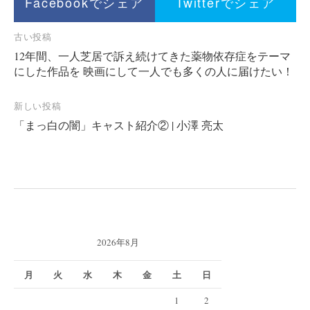
ョ
Facebookでシェア
Twitterでシェア
ン
投
古い投稿
12年間、一人芝居で訴え続けてきた薬物依存症をテーマ
稿
にした作品を 映画にして一人でも多くの人に届けたい！
ナ
ビ
新しい投稿
ゲ
「まっ白の闇」キャスト紹介② | 小澤 亮太
ー
シ
ョ
ン
2026年8月
月
火
水
木
金
土
日
1
2