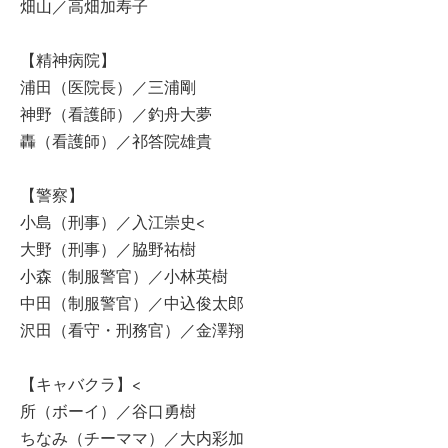
畑山／高畑加寿子
【精神病院】
浦田（医院長）／三浦剛
神野（看護師）／釣舟大夢
轟（看護師）／祁答院雄貴
【警察】
小島（刑事）／入江崇史<
大野（刑事）／脇野祐樹
小森（制服警官）／小林英樹
中田（制服警官）／中込俊太郎
沢田（看守・刑務官）／金澤翔
【キャバクラ】<
所（ボーイ）／谷口勇樹
ちなみ（チーママ）／大内彩加