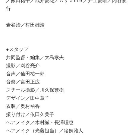
／飯田祐子／成井愛花／Ａｙａｍｅ／井上愛唯／内谷俊
行
岩谷治／村田雄浩
●スタッフ
共同監督・編集／大島孝夫
撮影／刈谷亮介
音声／仙田祐一郎
音楽／宮田正広
スチール撮影／川久保繁樹
デザイン／田中章子
衣装／奥村祐香
振り付け／依田久美子
ヘアメイク／木村誠・長澤理恵
ヘアメイク（光藤担当）／猪飼雅人