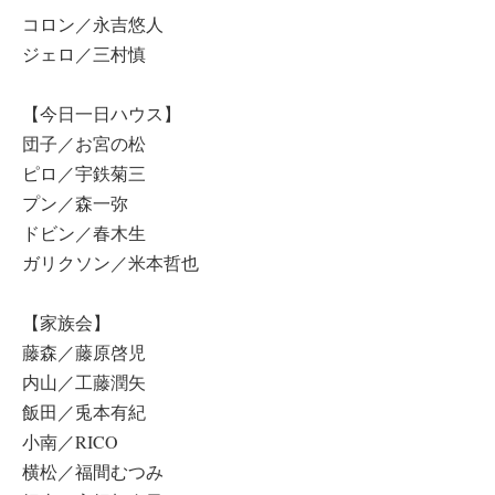
コロン／永吉悠人
ジェロ／三村慎
【今日一日ハウス】
団子／お宮の松
ピロ／宇鉄菊三
プン／森一弥
ドビン／春木生
ガリクソン／米本哲也
【家族会】
藤森／藤原啓児
内山／工藤潤矢
飯田／兎本有紀
小南／RICO
横松／福間むつみ