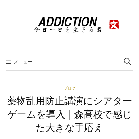
コ
ン
テ
ン
ツ
へ
ス
検
索:
メニュー
キ
ッ
プ
ブログ
薬物乱用防止講演にシアター
ゲームを導入｜森高校で感じ
た大きな手応え