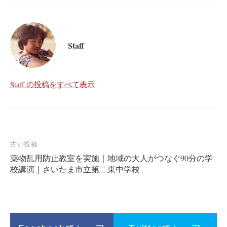
Staff
Staff の投稿をすべて表示
投
古い投稿
薬物乱用防止教室を実施｜地域の大人がつなぐ90分の学
稿
校講演｜さいたま市立第二東中学校
ナ
ビ
ゲ
ー