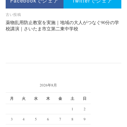
Facebookでシェア
Twitterでシェア
シ
ョ
投
古い投稿
ン
薬物乱用防止教室を実施｜地域の大人がつなぐ90分の学
稿
校講演｜さいたま市立第二東中学校
ナ
ビ
ゲ
ー
シ
ョ
ン
2026年8月
月
火
水
木
金
土
日
1
2
3
4
5
6
7
8
9