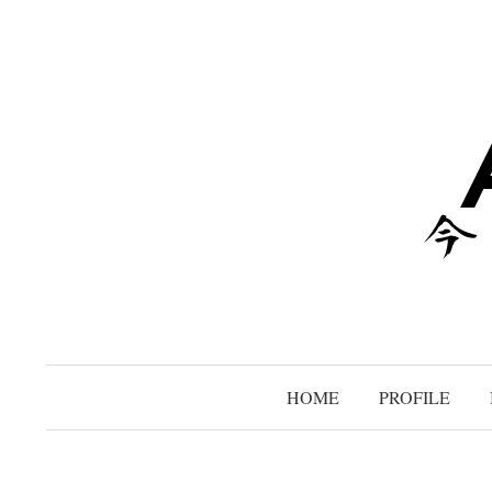
コ
ン
テ
ン
ツ
へ
ス
キ
ッ
プ
HOME
PROFILE