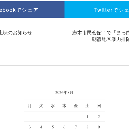
cebookでシェア
Twitterでシ
上映のお知らせ
志木市民会館！で「まっ
朝霞地区暴力排
2026年8月
月
火
水
木
金
土
日
1
2
3
4
5
6
7
8
9