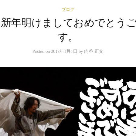
ブログ
8年 新年明けましておめでとう
す。
Posted
on
2018年1月1日
by
内谷 正文