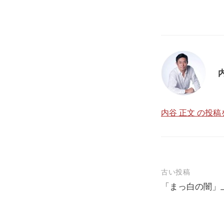
内谷 正文 の投
投
古い投稿
「まっ白の闇」
稿
ナ