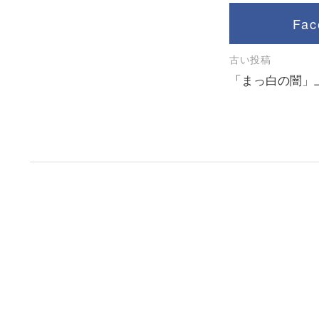
ビ
ゲ
Fa
ー
投
古い投稿
シ
「まっ白の闇」
稿
ョ
ナ
ン
ビ
ゲ
ー
シ
ョ
ン