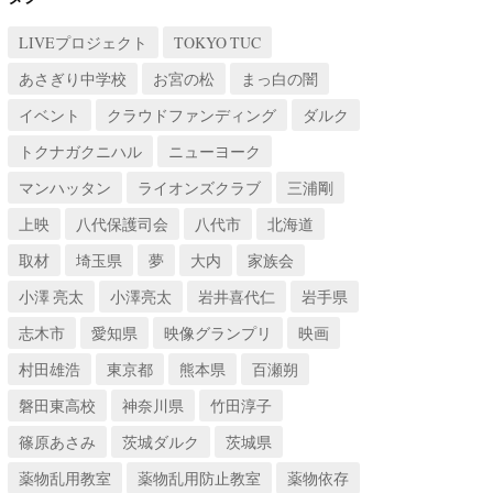
LIVEプロジェクト
TOKYO TUC
あさぎり中学校
お宮の松
まっ白の闇
イベント
クラウドファンディング
ダルク
トクナガクニハル
ニューヨーク
マンハッタン
ライオンズクラブ
三浦剛
上映
八代保護司会
八代市
北海道
取材
埼玉県
夢
大内
家族会
小澤 亮太
小澤亮太
岩井喜代仁
岩手県
志木市
愛知県
映像グランプリ
映画
村田雄浩
東京都
熊本県
百瀬朔
磐田東高校
神奈川県
竹田淳子
篠原あさみ
茨城ダルク
茨城県
薬物乱用教室
薬物乱用防止教室
薬物依存