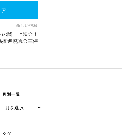
ェア
新しい投稿
白の闇」上映会！
除推進協議会主催
月別一覧
月
別
一
覧
タグ