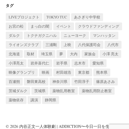
タグ
LIVEプロジェクト
TOKYO TUC
あさぎり中学校
お宮の松
まっ白の闇
イベント
クラウドファンディング
ダルク
トクナガクニハル
ニューヨーク
マンハッタン
ライオンズクラブ
三浦剛
上映
八代保護司会
八代市
北海道
取材
埼玉県
夢
大内
家族会
小澤 亮太
小澤亮太
岩井喜代仁
岩手県
志木市
愛知県
映像グランプリ
映画
村田雄浩
東京都
熊本県
百瀬朔
磐田東高校
神奈川県
竹田淳子
篠原あさみ
茨城ダルク
茨城県
薬物乱用教室
薬物乱用防止教室
薬物依存
講演
静岡県
© 2026
内谷正文一人体験劇 | ADDICTION〜今日一日を生きる