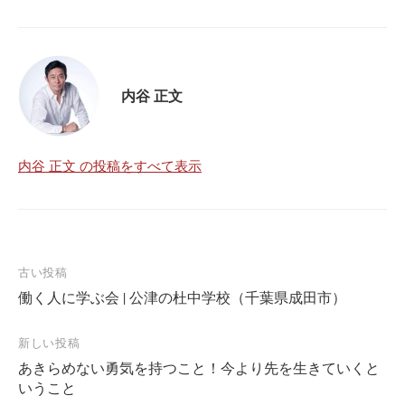
内谷 正文
内谷 正文 の投稿をすべて表示
投
古い投稿
働く人に学ぶ会 | 公津の杜中学校（千葉県成田市）
稿
ナ
新しい投稿
ビ
あきらめない勇気を持つこと！今より先を生きていくと
ゲ
いうこと