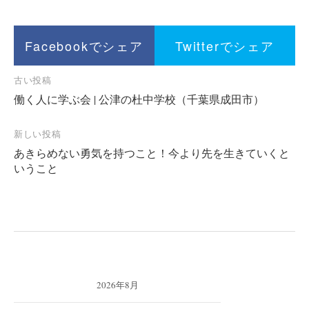
ー
シ
ョ
Facebookでシェア
Twitterでシェア
ン
投
古い投稿
働く人に学ぶ会 | 公津の杜中学校（千葉県成田市）
稿
ナ
新しい投稿
ビ
あきらめない勇気を持つこと！今より先を生きていくと
ゲ
いうこと
ー
シ
ョ
ン
2026年8月