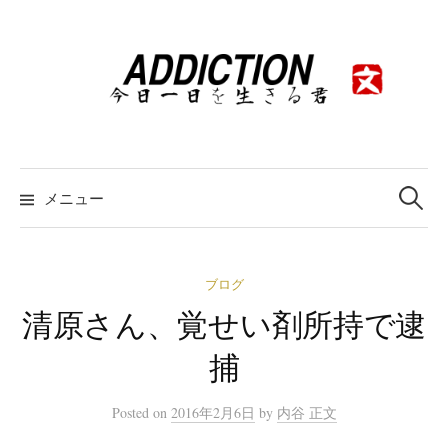
コ
ン
テ
ン
ツ
へ
ス
検
索:
メニュー
キ
ッ
プ
ブログ
清原さん、覚せい剤所持で逮
捕
Posted
on
2016年2月6日
by
内谷 正文