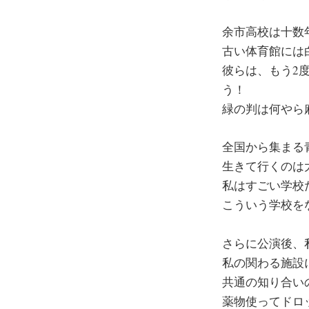
余市高校は十数
古い体育館には
彼らは、もう2
う！
緑の判は何やら
全国から集まる
生きて行くのは
私はすごい学校
こういう学校を
さらに公演後、
私の関わる施設
共通の知り合い
薬物使ってドロ