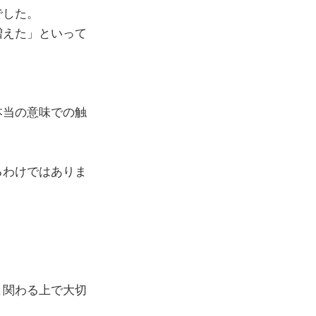
でした。
増えた」といって
本当の意味での触
るわけではありま
と関わる上で大切