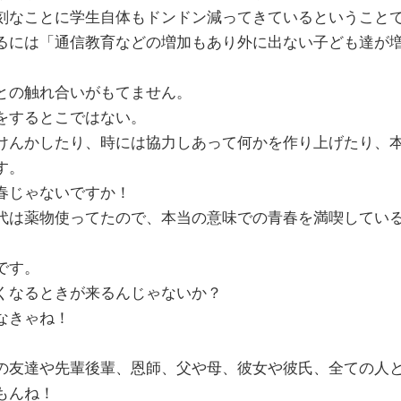
刻なことに学生自体もドンドン減ってきているということ
るには「通信教育などの増加もあり外に出ない子ども達が
との触れ合いがもてません。
をするとこではない。
けんかしたり、時には協力しあって何かを作り上げたり、
す。
春じゃないですか！
代は薬物使ってたので、本当の意味での青春を満喫してい
です。
くなるときが来るんじゃないか？
なきゃね！
の友達や先輩後輩、恩師、父や母、彼女や彼氏、全ての人
もんね！