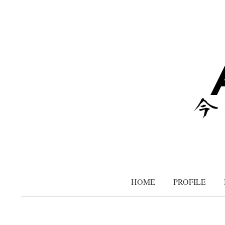
コ
ン
テ
ン
ツ
へ
ス
キ
ッ
プ
HOME
PROFILE