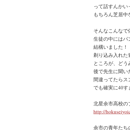
って話すんかい
もちろん芝居中
そんなこんなで
生徒の中にはパ
結構いました！
剃り込み入れた
ところが、どう
後で先生に聞い
間違ってたらス
でも確実に40
北星余市高校の
http://hokuseiyo
余市の青年たち