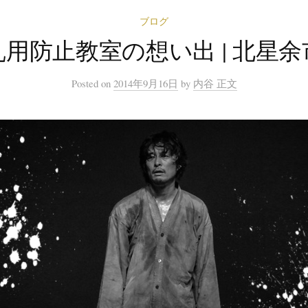
ブログ
用防止教室の想い出 | 北星
Posted
on
2014年9月16日
by
内谷 正文