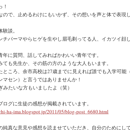
っ！
なので、止めるわけにもいかず、その想いを声と体で表現
体験談。
ンチパーマやらヒゲを生やし眉毛剃ってる人、イカツイ顔
青年に質問、話してみればかわいい青年です。
みても先生か、その筋の方のような大人もいます。
たところ、余市高校は27歳までに見えれば誰でも入学可能
ンマセン）と言うではありませんか！
すぎみたいな方もいましたよ（笑）
ブログに生徒の感想が掲載されています。
ichi-ha-ima.blogspot.jp/2011/05/blog-post_6680.html
の純真な意見や感想を読ませていただき、自分のためにし