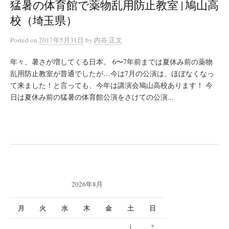
猛暑の体育館で薬物乱用防止教室 | 鳩山高
校（埼玉県）
Posted
on
2017年5月31日
by
内谷 正文
年々、暑さが増してくる日本。 6〜7年前までは夏休み前の薬物
乱用防止教室が普通でしたが…今は7月の公演は、ほぼなくなっ
て来ました！と言っても、今年は講演会鳩山高校あります！ 今
日は夏休み前の猛暑の体育館公演をさけての公演...
2026年8月
月
火
水
木
金
土
日
1
2