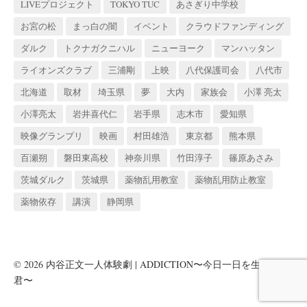
LIVEプロジェクト
TOKYO TUC
あさぎり中学校
お宮の松
まっ白の闇
イベント
クラウドファンディング
ダルク
トクナガクニハル
ニューヨーク
マンハッタン
ライオンズクラブ
三浦剛
上映
八代保護司会
八代市
北海道
取材
埼玉県
夢
大内
家族会
小澤 亮太
小澤亮太
岩井喜代仁
岩手県
志木市
愛知県
映像グランプリ
映画
村田雄浩
東京都
熊本県
百瀬朔
磐田東高校
神奈川県
竹田淳子
篠原あさみ
茨城ダルク
茨城県
薬物乱用教室
薬物乱用防止教室
薬物依存
講演
静岡県
© 2026
内谷正文一人体験劇 | ADDICTION〜今日一日を生きる
君〜