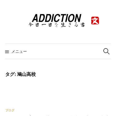
コ
ン
テ
ン
ツ
へ
ス
検
索:
メニュー
キ
ッ
プ
タグ:
鳩山高校
ブログ