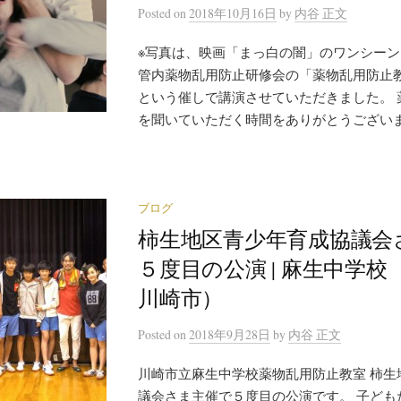
Posted
on
2018年10月16日
by
内谷 正文
※写真は、映画「まっ白の闇」のワンシーン
管内薬物乱用防止研修会の「薬物乱用防止
という催しで講演させていただきました。 
を聞いていただく時間をありがとうございます
ブログ
柿生地区青少年育成協議会
５度目の公演 | 麻生中学校
川崎市）
Posted
on
2018年9月28日
by
内谷 正文
川崎市立麻生中学校薬物乱用防止教室 柿生
議会さま主催で５度目の公演です。 子ども