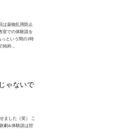
今回は薬物乱用防止
と教室での体験談を
あっという間の1時
粋...
じゃないで
）
せました（笑） こ
験劇&体験談は控