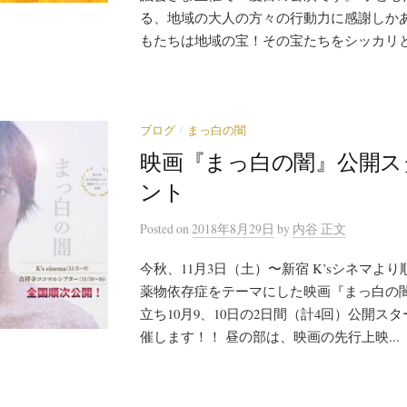
る、地域の大人の方々の行動力に感謝しかあ
もたちは地域の宝！その宝たちをシッカリと育
/
ブログ
まっ白の闇
映画『まっ白の闇』公開ス
ント
Posted
on
2018年8月29日
by
内谷 正文
今秋、11月3日（土）〜新宿 K’sシネマよ
薬物依存症をテーマにした映画『まっ白の闇
立ち10月9、10日の2日間（計4回）公開ス
催します！！ 昼の部は、映画の先行上映...