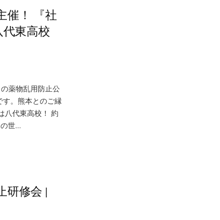
主催！ 『社
八代東高校
目の薬物乱用防止公
です。熊本とのご縁
は八代東高校！ 約
世...
研修会 |