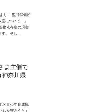
より！ 熊谷保健所
教室について！」
薬物依存症の現実
。 そし...
さま主催で
（神奈川県
地区青少年育成協
たちを守ろうとす