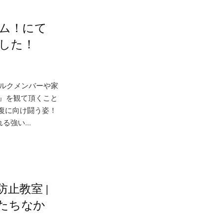
ラム！にて
した！
ダルクメンバーや家
闇』を観て頂くこと
復に向け闘う姿！
強い...
止教室 |
たちなか