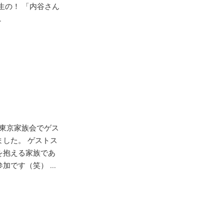
生の！ 「内谷さん
.
ク東京家族会でゲス
した。 ゲストス
を抱える家族であ
です（笑） ...