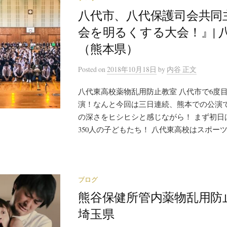
八代市、八代保護司会共同
会を明るくする大会！』| 
（熊本県）
Posted
on
2018年10月18日
by
内谷 正文
八代東高校薬物乱用防止教室 八代市で6度
演！なんと今回は三日連続、熊本での公演
の深さをヒシヒシと感じながら！ まず初日
350人の子どもたち！ 八代東高校はスポーツの
ブログ
熊谷保健所管内薬物乱用防止
埼玉県