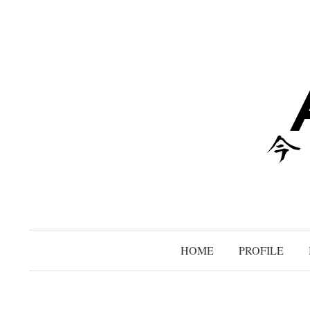
コ
ン
テ
ン
ツ
へ
ス
キ
ッ
プ
HOME
PROFILE