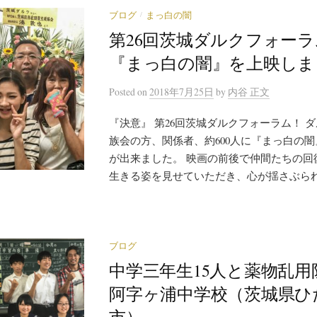
/
ブログ
まっ白の闇
第26回茨城ダルクフォー
『まっ白の闇』を上映しま
Posted
on
2018年7月25日
by
内谷 正文
『決意』 第26回茨城ダルクフォーラム！ 
族会の方、関係者、約600人に『まっ白の
が出来ました。 映画の前後で仲間たちの回
生きる姿を見せていただき、心が揺さぶられる
ブログ
中学三年生15人と薬物乱用防
阿字ヶ浦中学校（茨城県ひ