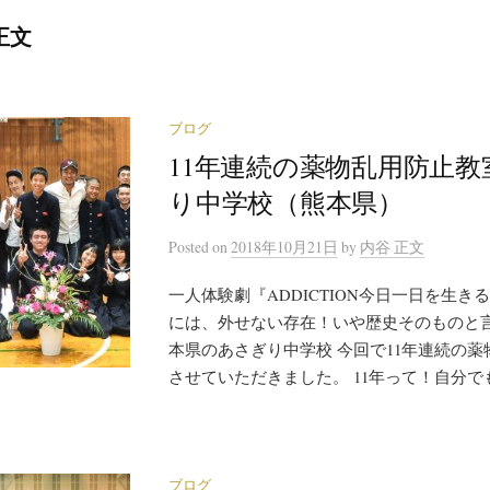
正文
ブログ
11年連続の薬物乱用防止教室
り中学校（熊本県）
Posted
on
2018年10月21日
by
内谷 正文
一人体験劇『ADDICTION今日一日を生き
には、外せない存在！いや歴史そのものと言
本県のあさぎり中学校 今回で11年連続の
させていただきました。 11年って！自分でも.
ブログ