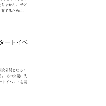
りません。 子ど
てるために...
タートイベ
り順次公開となる！
』 その公開に先
タートイベントを開