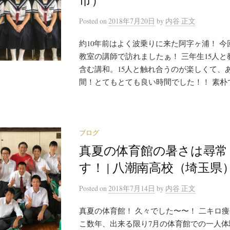
市）
Posted
on
2018年7月20日
by
内谷 正文
約10年前はよく波乗りに来た阿字ヶ浦！ 
教室の講師で訪れましたぁ！ 三年生15人
含む講和。15人と触れ合うのが楽しくて、
間！とてもとても良い時間でした！！ 素朴で純
ブログ
真夏の体育館の暑さは尋常
す！ | 八潮南高校（埼玉県
Posted
on
2018年7月14日
by
内谷 正文
真夏の体育館！ 久々でした〜〜！ 二キロ痩
こ数年、出来る限り7月の体育館での一人体